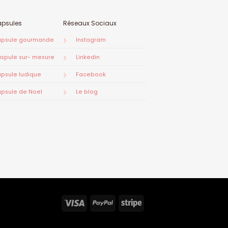
apsules
Réseaux Sociaux
psule gourmande
Instagram
spule sur- mesure
Linkedin
psule ludique
Facebook
psule de Noel
Le blog
Visa
PayPal
Stripe