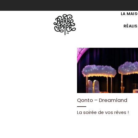
Passer
au
LA MAI
contenu
RÉALI
Qonto – Dreamland
La soirée de vos rêves !