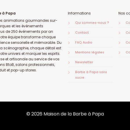
e à Papa
Informations
Nos c
s animations gourmandes sur-
Qui sommes-nous ?
Ca
rques et les événements
plus de 250 événements par an
Contact
Ca
 notre équipe transforme chaque
ience sensorielle et mémorable. Du
FAQ Audio
Ca
la scénographie, chaque détail est
Mentions légales
Ca
votre univers et marquer les esprits.
se et artisanale au service de vos
Newsletter
ons BtoB, salons professionnels,
uit et pop-up stores.
Barbe à Papa sans
sucre
© 2026 Maison de la Barbe à Papa