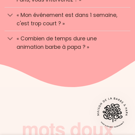
« Mon événement est dans 1 semaine,
c'est trop court ? »
« Combien de temps dure une
animation barbe à papa ? »
Hélène Agathopoulos
mots doux
HA
Swarovski
★★★★★
La vérité sort
de la bouche de
Une prestation au top, une équipe