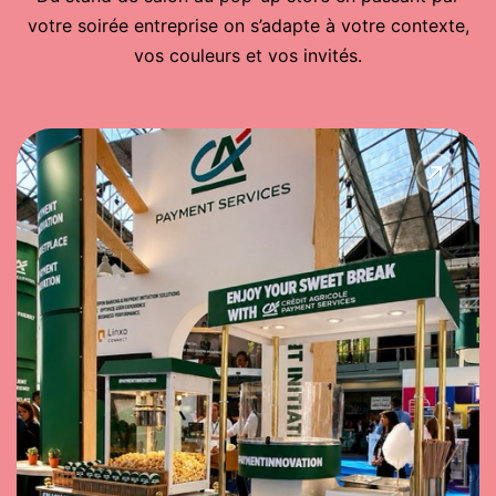
votre soirée entreprise on s’adapte à votre contexte,
vos couleurs et vos invités.
Attirez du monde sur votre
stand
L’odeur de la barbe à papa porte à 10 mètres. Une
animation gourmande crée l’attraction naturelle et
vous donne un prétexte pour engager la
conversation.
MÉMORABILITÉ
LEAD GEN
TRAFIC STAND
Demander un devis →