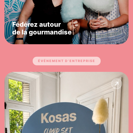
Fédérez autour
de la gourmandise
ÉVÉNEMENT D’ENTREPRISE
Sublimez votre territoire de
marque
Pop-up, lancement produit, RP ou retail — on intègre
vos couleurs, votre branding et vos messages dans
chaque détail.