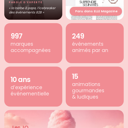
PAROLE D’EXPERTE
« la barbe à papa, l’icebreaker
Paru dans ELLE Magazine
des événements B2B »
1,000
250
marques
événements
accompagnées
animés par an
15
10
ans
animations
d’expérience
gourmandes
événementielle
& ludiques
Les JO