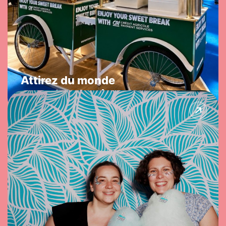
SALON PROFESSIONNEL
Attirez du monde
sur votre stand
Fédérez autour du sucré
Séminaires, team buildings, soirées de fin d’année…
On crée le moment doux qui soude les équipes et
transforme un événement pro en souvenir collectif.
CLÉ EN MAIN
CONVIVIALITÉ
COHÉSION
Demander un devis →