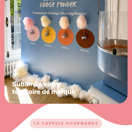
CONTENT-READY
SUR-MESURE
INSTAGRAMMABLE
Demander un devis →
BRAND ACTIVATION
Sublimez votre
territoire de marque
LA CAPSULE GOURMANDE