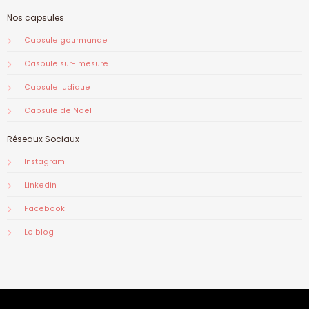
Nos capsules
Capsule gourmande
Caspule sur- mesure
Capsule ludique
Capsule de Noel
Réseaux Sociaux
Instagram
Linkedin
Facebook
Le blog