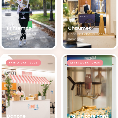
Chaumet
Printemps
Chocolat chaud Place
OPE Jackpot Street
Vendôme
Marketing
FAMILY DAY · 2026
AFTERWORK · 2025
J’ai un pote dans
Danone