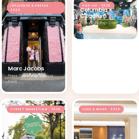
INFLUENCE & PRESSE ·
POP-UP · 2026
Columbia ×
2023
Citadium
Star Wars Pop-Corn
Experience
Marc Jacobs
Press Day barbe à papa ·
Paris
STREET MARKETING · 2025
LUXE & MODE · 2026