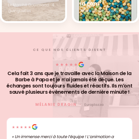
la com
Le Marché Gourmand · 4
Afterwork de la com
guinguettes
CE QUE NOS CLIENTS DISENT
★★★★★
Cela fait 3 ans que je travaille avec la Maison de la
Barbe à Papa et je n’ai jamais été déçue. Les
échanges sont toujours fluides et réactifs. Ils m’ont
sauvé plusieurs événements de dernière minute !
MÉLANIE DRAGIN ·
Europlazza
★★★★★
« Un immense merci à toute l’équipe ! L’animation a