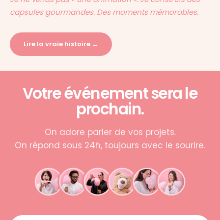
capsules gourmandes. Des moments mémorables.
Lire la vraie histoire →
Votre événement sera le
prochain.
On adore parler de vos projets.
On répond sous 24h, toujours avec le sourire.