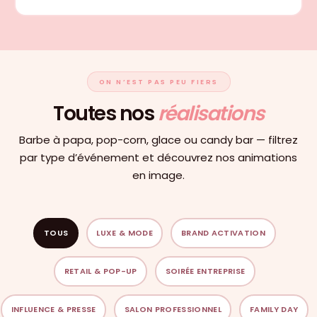
ON N’EST PAS PEU FIERS
Toutes nos
réalisations
Barbe à papa, pop-corn, glace ou candy bar — filtrez
par type d’événement et découvrez nos animations
en image.
TOUS
LUXE & MODE
BRAND ACTIVATION
RETAIL & POP-UP
SOIRÉE ENTREPRISE
INFLUENCE & PRESSE
SALON PROFESSIONNEL
FAMILY DAY